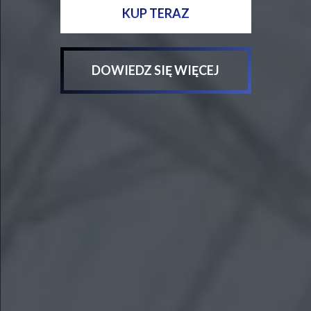
K
U
P
T
E
R
A
Z
DOWIEDZ SIĘ WIĘCEJ