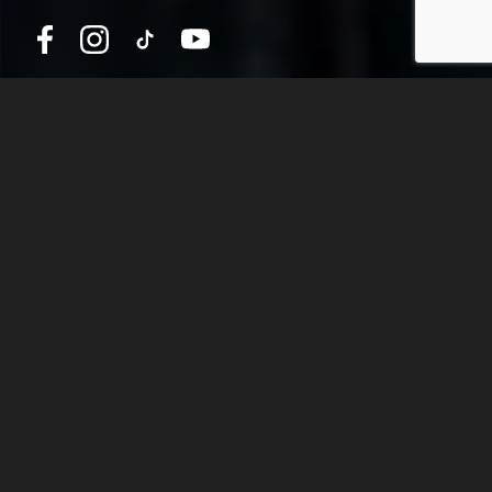
S
C
_
O
Z
M
Y
Ś
L
Ą
O
?
KURS TEN POWSTAŁ Z MYŚLĄ O OSOBACH,
KTÓRE NIE MAJĄ MOŻLIWOŚCI PODJĘCIA