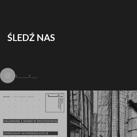
ŚLEDŹ NAS
s______c___