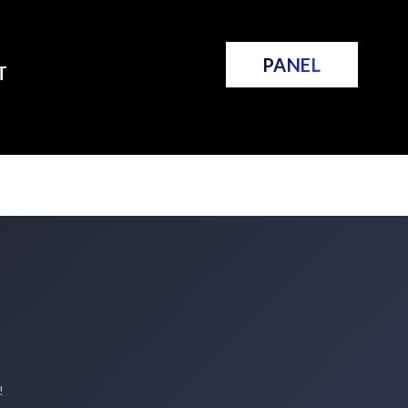
PANEL
T
!