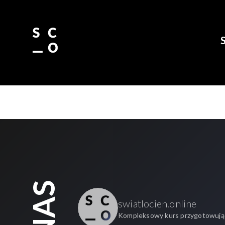
Skip to main content
swiatlocien.online
Kompleksowy kurs przygotowując