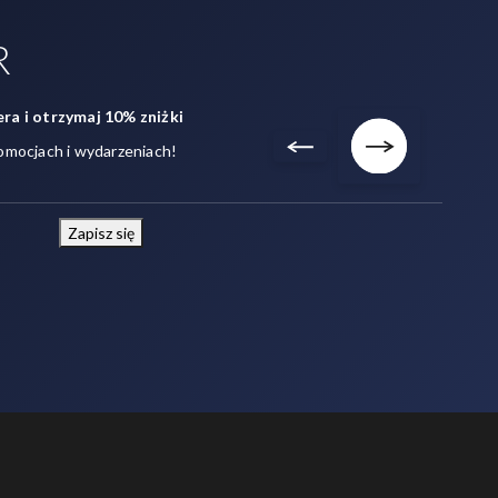
R
ra i otrzymaj 10% zniżki
omocjach i wydarzeniach!
Zapisz się
Napisz do nas!