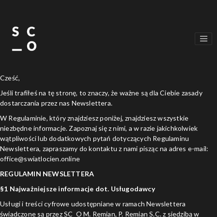
Skip to main content
Cześć,
Jeśli trafiłeś na tę stronę, to znaczy, że ważne są dla Ciebie zasady
dostarczania przez nas Newslettera.
W Regulaminie, który znajdziesz poniżej, znajdziesz wszystkie
niezbędne informacje. Zapoznaj się z nimi, a w razie jakichkolwiek
wątpliwości lub dodatkowych pytań dotyczących Regulaminu
Newslettera, zapraszamy do kontaktu z nami pisząc na adres e-mail:
office@swiatlocien.online
REGULAMIN NEWSLETTERA
§1 Najważniejsze informacje dot. Usługodawcy
Usługi i treści cyfrowe udostępniane w ramach Newslettera
świadczone są przez SC_O M. Remian, P. Remian S.C. z siedzibą w