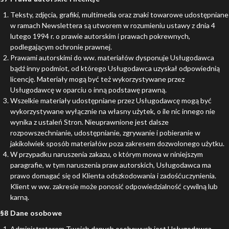
Teksty, zdjęcia, grafiki, multimedia oraz znaki towarowe udostępniane
w ramach Newslettera są utworem w rozumieniu ustawy z dnia 4
lutego 1994 r. o prawie autorskim i prawach pokrewnych,
podlegającym ochronie prawnej.
Prawami autorskimi do ww. materiałów dysponuje Usługodawca
bądź inny podmiot, od którego Usługodawca uzyskał odpowiednią
licencję. Materiały mogą być też wykorzystywane przez
Usługodawcę w oparciu o inną podstawę prawną.
Wszelkie materiały udostępniane przez Usługodawcę mogą być
wykorzystywane wyłącznie na własny użytek, o ile nic innego nie
wynika z ustaleń Stron. Nieuprawnione jest dalsze
rozpowszechnianie, udostępnianie, zgrywanie i pobieranie w
jakikolwiek sposób materiałów poza zakresem dozwolonego użytku.
W przypadku naruszenia zakazu, o którym mowa w niniejszym
paragrafie, w tym naruszenia praw autorskich, Usługodawca ma
prawo domagać się od Klienta odszkodowania i zadośćuczynienia.
Klient w ww. zakresie może ponosić odpowiedzialność cywilną lub
karną.
§8 Dane osobowe
Administratorem Twoich danych osobowych jest Usługodawca.