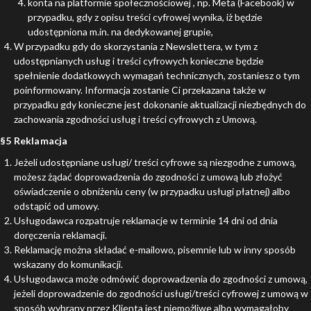
konta na platformie społecznościowej , np. Meta (Facebook) w
przypadku, gdy z opisu treści cyfrowej wynika, iż będzie
udostępniona m.in. na dedykowanej grupie,
W przypadku gdy do skorzystania z Newslettera, w tym z
udostępnianych usług i treści cyfrowych konieczne będzie
spełnienie dodatkowych wymagań technicznych, zostaniesz o tym
poinformowany. Informacja zostanie Ci przekazana także w
przypadku gdy konieczne jest dokonanie aktualizacji niezbędnych do
zachowania zgodności usług i treści cyfrowych z Umową.
§5 Reklamacja
Jeżeli udostępniane usługi/ treści cyfrowe są niezgodne z umową,
możesz żądać doprowadzenia do zgodności z umową lub złożyć
oświadczenie o obniżeniu ceny (w przypadku usługi płatnej) albo
odstąpić od umowy.
Usługodawca rozpatruje reklamacje w terminie 14 dni od dnia
doręczenia reklamacji.
Reklamację można składać e-mailowo, pisemnie lub w inny sposób
wskazany do komunikacji.
Usługodawca może odmówić doprowadzenia do zgodności z umową,
jeżeli doprowadzenie do zgodności usługi/treści cyfrowej z umową w
sposób wybrany przez Klienta jest niemożliwe albo wymagałoby