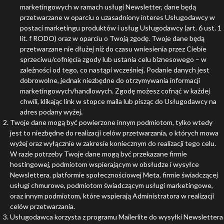
marketingowych w ramach usługi Newsletter, dane będą
przetwarzane w oparciu o uzasadniony interes Usługodawcy w
postaci marketingu produktów i usług Usługodawcy (art. 6 ust. 1
lit. f RODO) oraz w oparciu o Twoją zgodę. Twoje dane będą
przetwarzane nie dłużej niż do czasu wniesienia przez Ciebie
sprzeciwu/cofnięcia zgody lub ustania celu biznesowego – w
zależności od tego, co nastąpi wcześniej. Podanie danych jest
dobrowolne, jednak niezbędne do otrzymywania informacji
marketingowych/handlowych. Zgodę możesz cofnąć w każdej
chwili, klikając link w stopce maila lub pisząc do Usługodawcy na
adres podany wyżej
.
Twoje dane mogą być powierzone innym podmiotom, tylko wtedy
jest to niezbędne do realizacji celów przetwarzania, o których mowa
wyżej oraz wyłącznie w zakresie koniecznym do realizacji tego celu.
W razie potrzeby Twoje dane mogą być przekazane firmie
hostingowej, podmiotom wspierającym w obsłudze i wysyłce
Newslettera, platformie społecznościowej Meta, firmie świadczącej
usługi chmurowe, podmiotom świadczącym usługi marketingowe,
oraz innym podmiotom, które wspierają Administratora w realizacji
celów przetwarzania.
Usługodawca korzysta z programu Mailerlite do wysyłki Newslettera