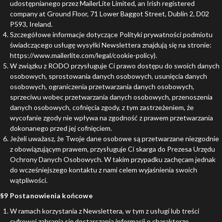
udostępnianego przez MailerLite Limited, an Irish registered
company at Ground Floor, 71 Lower Baggot Street, Dublin 2, D02
P593, Ireland.
Szczegółowe informacje dotyczące Polityki prywatności podmiotu
świadczącego usługę wysyłki Newslettera znajdują się na stronie:
https://www.mailerlite.com/legal/cookie-policy
).
W związku z RODO przysługuje Ci prawo dostępu do swoich danych
osobowych, sprostowania danych osobowych, usunięcia danych
osobowych, ograniczenia przetwarzania danych osobowych,
sprzeciwu wobec przetwarzania danych osobowych, przenoszenia
danych osobowych, cofnięcia zgody, z tym zastrzeżeniem, że
wycofanie zgody nie wpływa na zgodność z prawem przetwarzania
dokonanego przed jej cofnięciem.
Jeżeli uważasz, że Twoje dane osobowe są przetwarzane niezgodnie
z obowiązującym prawem, przysługuje Ci skarga do Prezesa Urzędu
Ochrony Danych Osobowych. W takim przypadku zachęcam jednak
do wcześniejszego kontaktu z nami celem wyjaśnienia swoich
wątpliwości.
§9 Postanowienia końcowe
W ramach korzystania z Newslettera, w tym z usługi lub treści
cyfrowej zabrania się dostarczania informacji o charakterze