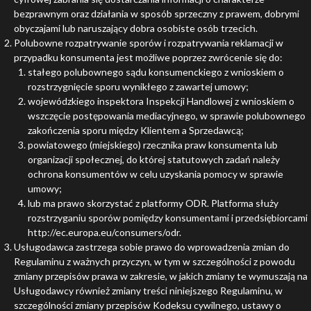
bezprawnym oraz działania w sposób sprzeczny z prawem, dobrymi
obyczajami lub naruszający dobra osobiste osób trzecich.
Polubowne rozpatrywanie sporów i rozpatrywania reklamacji w
przypadku konsumenta jest możliwe poprzez zwrócenie się do:
stałego polubownego sądu konsumenckiego z wnioskiem o
rozstrzygnięcie sporu wynikłego z zawartej umowy;
wojewódzkiego inspektora Inspekcji Handlowej z wnioskiem o
wszczęcie postępowania mediacyjnego, w sprawie polubownego
zakończenia sporu między Klientem a Sprzedawcą;
powiatowego (miejskiego) rzecznika praw konsumenta lub
organizacji społecznej, do której statutowych zadań należy
ochrona konsumentów w celu uzyskania pomocy w sprawie
umowy;
lub ma prawo skorzystać z platformy ODR. Platforma służy
rozstrzyganiu sporów pomiędzy konsumentami i przedsiębiorcami
http://ec.europa.eu/consumers/odr
.
Usługodawca zastrzega sobie prawo do wprowadzenia zmian do
Regulaminu z ważnych przyczyn, w tym w szczególności z powodu
zmiany przepisów prawa w zakresie, w jakich zmiany te wymuszają na
Usługodawcy również zmiany treści niniejszego Regulaminu, w
szczególności zmiany przepisów Kodeksu cywilnego, ustawy o