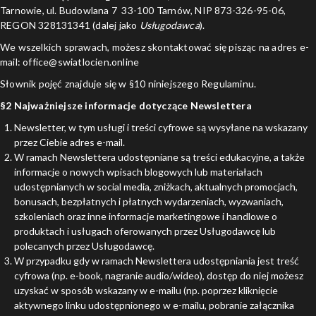
Tarnowie, ul. Budowlana 7 33-100 Tarnów, NIP 873-326-95-06,
REGON 328131341 (dalej jako
Usługodawca
).
We wszelkich sprawach, możesz skontaktować się pisząc na adres e-
mail: office@swiatlocien.online
Słownik pojęć znajduje się w §10 niniejszego Regulaminu.
§2 Najważniejsze informacje dotyczące Newslettera
Newsletter, w tym usługi i treści cyfrowe są wysyłane na wskazany
przez Ciebie adres e-mail.
W ramach Newslettera udostępniane są treści edukacyjne, a także
informacje o nowych wpisach blogowych lub materiałach
udostępnianych w social media, zniżkach, aktualnych promocjach,
bonusach, bezpłatnych i płatnych wydarzeniach, wyzwaniach,
szkoleniach oraz inne informacje marketingowe i handlowe o
produktach i usługach oferowanych przez Usługodawcę lub
polecanych przez Usługodawcę.
W przypadku gdy w ramach Newslettera udostępniania jest treść
cyfrowa (np. e-book, nagranie audio/wideo), dostęp do niej możesz
uzyskać w sposób wskazany w e-mailu (np. poprzez kliknięcie
aktywnego linku udostępnionego w e-mailu, pobranie załącznika