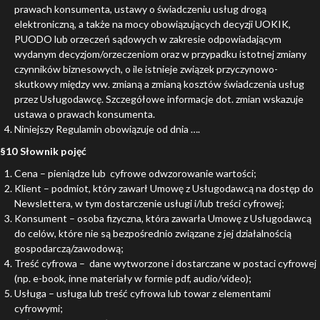
prawach konsumenta, ustawy o świadczeniu usług drogą
elektroniczną, a także na mocy obowiązujących decyzji UOKIK,
PUODO lub orzeczeń sądowych w zakresie odpowiadającym
wydanym decyzjom/orzeczeniom oraz w przypadku istotnej zmiany
czynników biznesowych, o ile istnieje związek przyczynowo-
skutkowy między ww. zmianą a zmianą kosztów świadczenia usług
przez Usługodawcę. Szczegółowe informacje dot. zmian wskazuje
ustawa o prawach konsumenta.
Niniejszy Regulamin obowiązuje od dnia ….
§10 Słownik pojęć
Cena – pieniądze lub cyfrowe odwzorowanie wartości;
Klient – podmiot, który zawarł Umowę z Usługodawcą na dostęp do
Newslettera, w tym dostarczenie usługi i/lub treści cyfrowej;
Konsument – osoba fizyczna, która zawarła Umowę z Usługodawcą
do celów, które nie są bezpośrednio związane z jej działalnością
gospodarczą/zawodową;
Treść cyfrowa – dane wytworzone i dostarczane w postaci cyfrowej
(np. e-book, inne materiały w formie pdf, audio/video);
Usługa – usługa lub treść cyfrowa lub towar z elementami
cyfrowymi;