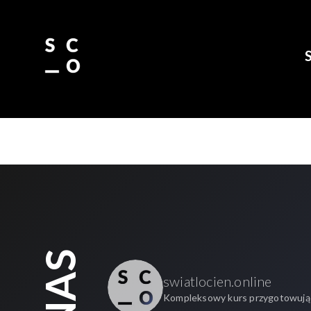
Skip to main content
swiatlocien.online
Kompleksowy kurs przygotowując