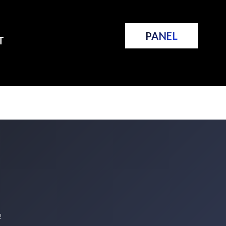
PANEL
T
!