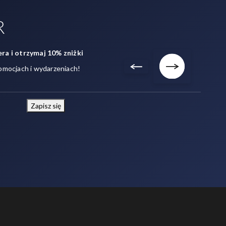
R
ra i otrzymaj 10% zniżki
omocjach i wydarzeniach!
Zapisz się
Napisz do nas!